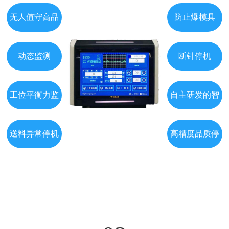
无人值守高品
防止爆模具
质生产
动态监测
断针停机
工位平衡力监
自主研发的智
测
能算法
送料异常停机
高精度品质停
机