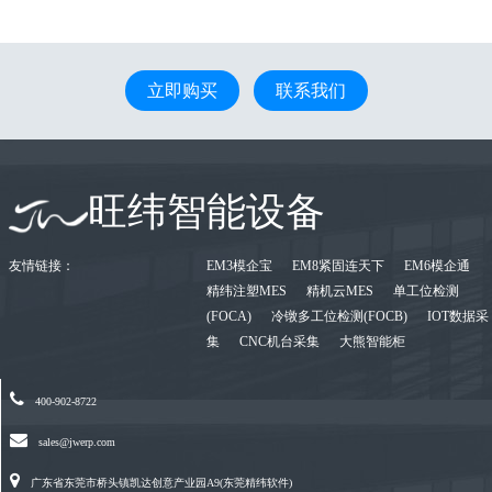
立即购买
联系我们
旺纬智能设备
友情链接：
EM3模企宝
EM8紧固连天下
EM6模企通
精纬注塑MES
精机云MES
单工位检测
(FOCA)
冷镦多工位检测(FOCB)
IOT数据采
集
CNC机台采集
大熊智能柜
400-902-8722
sales@jwerp.com
广东省东莞市桥头镇凯达创意产业园A9(东莞精纬软件)