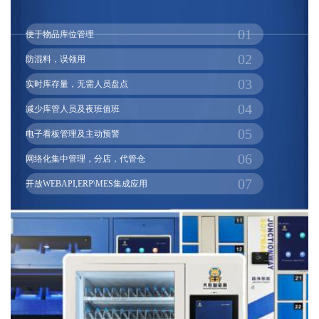
01
便于物品库位管理
02
防混料，误领用
03
实时库存量，无需人员盘点
04
减少库管人员及夜班值班
05
电子看板管理及主动预警
06
网络化集中管理，分店，代管仓
07
开放WEBAPI,ERP\MES集成应用