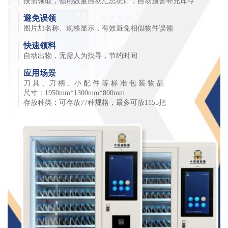
按需领取，领用数量自动汇总统计，自动预警补充库存
避免误领
图片加名称、规格显示，有效避免相似物件误领
快速领料
自动出物，无需人为找寻，节约时间
应用场景
刀 具 、刀 柄 、小 配 件 等 标 准 包 装 物 品
尺寸：1950mm*1300mm*800mm
存放种类：可存放77种规格，最多可放1155把