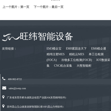
上一个图片：
第一页
下一个图片：
最后一页
旺纬智能设备
友情链接：
EM3模企宝
EM8紧固连天下
EM6模企通
精纬注塑MES
精机云MES
单工位检测
(FOCA)
冷镦多工位检测(FOCB)
IOT数据采
集
CNC机台采集
大熊智能柜
400-902-8722
sales@jwerp.com
广东省东莞市桥头镇凯达创意产业园A9(东莞精纬软件)
苏州昆山玉山镇港龙财智国际2座16F(昆山力纬软件)