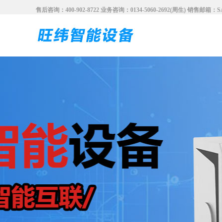
售后咨询：400-902-8722 业务咨询：0134-5060-2692(周生) 销售邮箱：