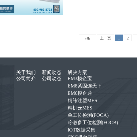
7条
上一页
1
2
关于我们
新闻动态
解决方案
公司简介
公司动态
EM3模企宝
EM8紧固连天下
EM6模企通
精纬注塑MES
精机云MES
单工位检测(FOCA)
冷镦多工位检测(FOCB)
IOT数据采集