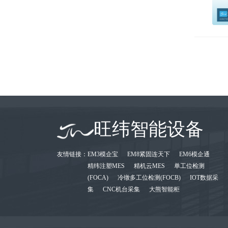
旺纬智能设备
友情链接：
EM3模企宝
EM8紧固连天下
EM6模企通
精纬注塑MES
精机云MES
单工位检测
(FOCA)
冷镦多工位检测(FOCB)
IOT数据采
集
CNC机台采集
大熊智能柜