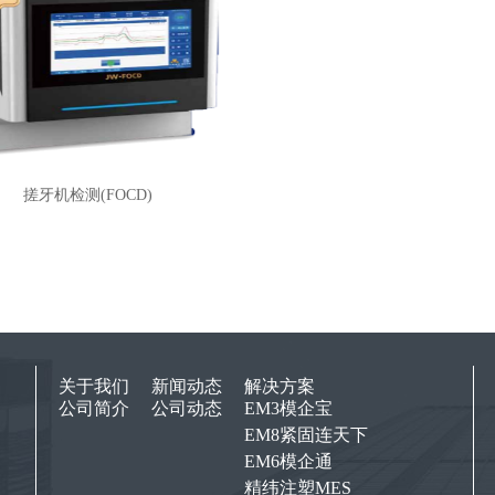
搓牙机检测(FOCD)
关于我们
新闻动态
解决方案
公司简介
公司动态
EM3模企宝
EM8紧固连天下
EM6模企通
精纬注塑MES