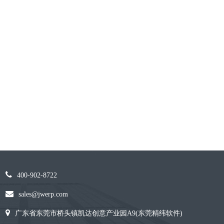
400-902-8722
sales@jwerp.com
广东省东莞市桥头镇凯达创意产业园A9(东莞精纬软件)