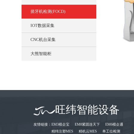
搓牙机检测(FOCD)
IOT数据采集
CNC机台采集
大熊智能柜
旺纬智能设备
友情链接：
EM3模企宝
EM8紧固连天下
EM6模企通
精纬注塑MES
精机云MES
单工位检测