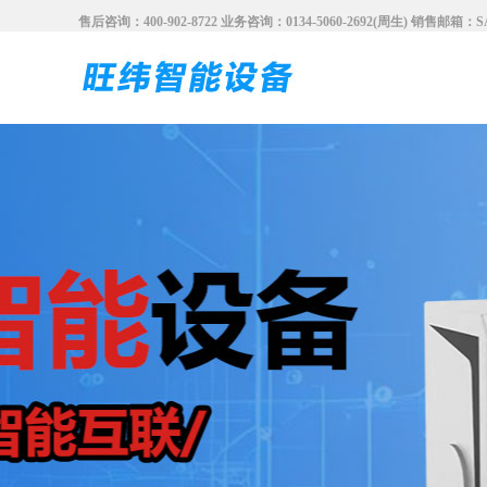
售后咨询：400-902-8722 业务咨询：0134-5060-2692(周生) 销售邮箱：