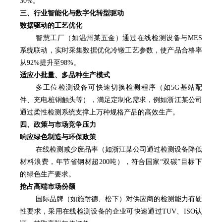
30%。
三、行业智能化与数字化转型驱动
数据驱动的工艺优化
智慧工厂（如温州
某
五金）通过在线检测设备与MES
系统联动，实时采集数据优化冷镦工艺参数，使产品合格率
从92%提升至98%。
适应小批量、多品种生产模式
多工位检测设备可快速切换检测程序（如5G基站配
件、充电桩铜触头等），满足定制化需求，例如浙江
某
公司
通过柔性检测系统支撑上万种规格产品的高效生产。
四、政策与市场竞争压力
响应绿色制造与环保政策
在线检测减少废品率（如浙江
某
公司通过检测设备降低
材料浪费，年节省钢材超200吨），符合国家“双碳”目标下
的绿色生产要求。
抢占高端市场份额
国际品牌（如施耐德、松下）对供应商的检测能力有硬
性要求，采用在线检测设备的企业可快速通过TUV、ISO认