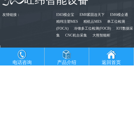
旺纬智能设备
友情链接：
EM3模企宝
EM8紧固连天下
EM6模企通
精纬注塑MES
精机云MES
单工位检测
(FOCA)
冷镦多工位检测(FOCB)
IOT数据采
集
CNC机台采集
大熊智能柜
400-902-8722
电话咨询
产品介绍
返回首页
sales@jwerp.com
广东省东莞市桥头镇凯达创意产业园A9(东莞精纬软件)
苏州昆山玉山镇港龙财智国际2座16F(昆山力纬软件)
广东省东莞市桥头镇凯达创意产业园A9(旺纬智能设备)
重庆市沙坪坝大学城富力城C-22(重庆研发)
© 2024 旺纬智能设备 All Rights Reserved
备案号：粤ICP备2025371528号-1