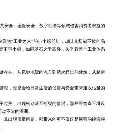
品安全、公共安全、金融安全、数字经济等领域侵害消费者权益的
誉为“工业之米”的小小螺丝钉，却以其坚韧不拔的品
是不容小觑，如同基石之于高楼，关乎着整个工业体系
键存在。从风驰电掣的汽车到鳞次栉比的建筑，从精密
进程，更是会给日常生活的便捷与安全带来难以估量的
不过关，出现松动甚至断裂的情况，那后果简直不堪设
万劫不复的深渊。
一旦出现质量问题，那带来的可不仅仅是巨额的经济损
。