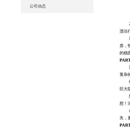
公司动态
违法
质，
的稳
PA
复杂
巨大
想！
失，
PA