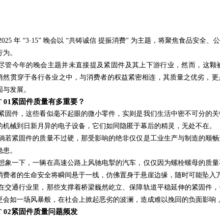
2025 年 “3·15” 晚会以 “共铸诚信 提振消费” 为主题，将聚焦食
行为。
尽管今年的晚会主题并未直接提及紧固件及其上下游行业，然而，这颗被
悄然贯穿于各行各业之中，与消费者的权益紧密相连，其质量之优劣，更
固与发展。
RT 01紧固件质量有多重要？
紧固件，这些看似毫不起眼的微小零件，实则是我们生活中密不可分的关
的机械到日新月异的电子设备，它们如同隐匿于幕后的精灵，无处不在。
倘若紧固件的质量不过硬，那受影响的绝非仅仅是工业生产与制造的顺畅
隐患。
想象一下，一辆在高速公路上风驰电掣的汽车，仅仅因为螺栓螺母的质量
消费者的生命安全将瞬间悬于一线，仿佛置身于悬崖边缘，随时可能坠入
在交通行业里，那些支撑着桥梁巍然屹立、保障轨道平稳延伸的紧固件，
更会如一场风暴般，在社会上掀起恶劣的波澜，造成难以挽回的负面影响 
RT 02紧固件质量问题频发