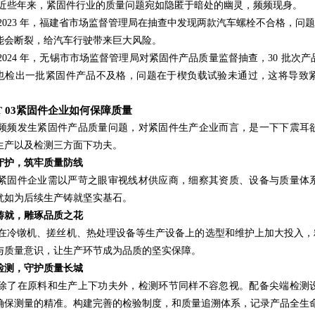
近些年来，紧固件行业的质量问题宛如隐匿于暗处的幽灵，频频现身。
2023 年，福建省市场监督管理局在抽查中发现两款汽车螺栓不合格，
能会断裂，给汽车行驶带来巨大风险。
2024 年，无锡市市场监督管理局对紧固件产品质量监督抽查，30 批次产
也检出一批紧固件产品不及格，问题在于楔负载试验未通过，这将导致
RT 03紧固件企业如何保障质量
频频发生紧固件产品质量问题，对紧固件生产企业而言，是一下下震耳
生产以及检测三方面下功夫。
守护，筑牢质量防线
紧固件企业需以严苛之眼审视线材供应商，细察其资质、设备与质量体
犹如为后续生产铸就坚实基石。
铸就，雕琢品质之花
在冷镦机、搓丝机、热处理设备等生产设备上的选型和维护上加大投入，
与质量意识，让生产环节成为品质的坚实保障。
检测，守护质量长城
除了在原料和生产上下功夫外，检测环节同样不容忽视。配备尖端检测
确保测量的精准。构建完善的检验制度，和质量追溯体系，记录产品全生