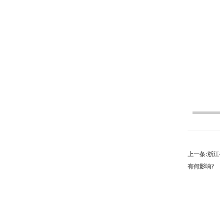
上一条:
浙江
多
有何影响?
旺纬智能设备