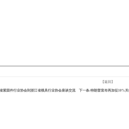
【返回】
省紧固件行业协会到浙江省模具行业协会座谈交流
下一条:
特朗普宣布再加征10%
关于我们
新闻动态
解决方案
公司简介
公司动态
EM3模企宝