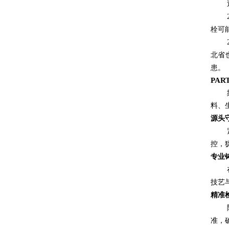
栓可
北省
患。
PA
料、
源头
控，
专业
技艺
精准
准，