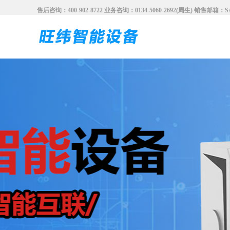
售后咨询：400-902-8722 业务咨询：0134-5060-2692(周生) 销售邮箱：