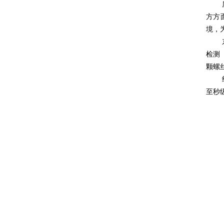
方方
境，
检测
颗螺
至秒